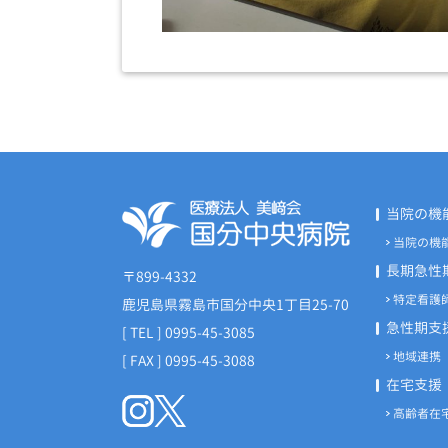
当院の機
当院の機
長期急性
〒899-4332
特定看護
鹿児島県霧島市国分中央1丁目25-70
急性期支
[ TEL ] 0995-45-3085
地域連携
[ FAX ] 0995-45-3088
在宅支援
高齢者在