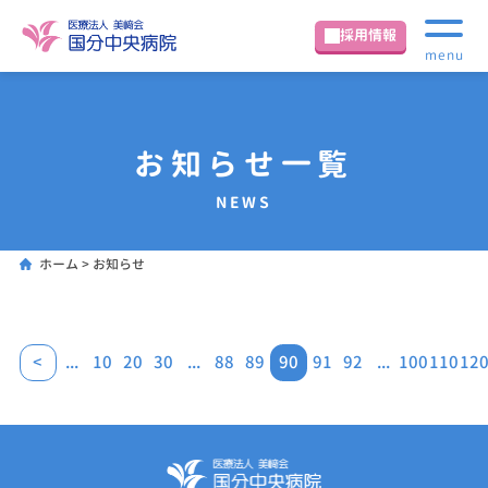
採用情報
menu
お知らせ一覧
NEWS
ホーム
>
お知らせ
<
...
10
20
30
...
88
89
90
91
92
...
100
110
12