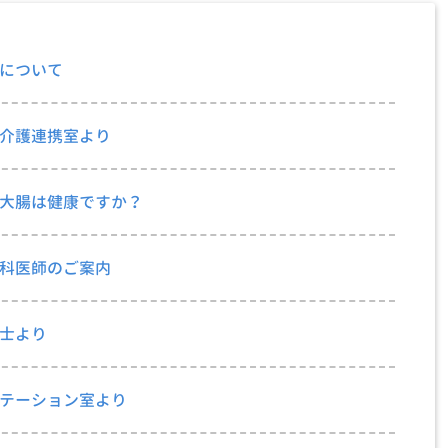
について
介護連携室より
大腸は健康ですか？
科医師のご案内
士より
テーション室より