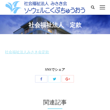
Search:
社会福祉法人 定款
You are here:
社会福祉法人みさき会定款
SNSでシェア
Share
Share
Share
with
with
with
Facebook
Twitter
Google+
関連記事