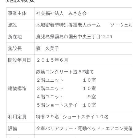
事業主体
社会福祉法人 みさき会
施設
地域密着型特別養護老人ホーム ソ・ウェルこ
所在地
鹿児島県霧島市国分中央三丁目12-29
施設長
森 久美子
開設年月日
２０１５年６月
鉄筋コンクリート造５F建て
２階ユニット １０室
建物構造
３階ユニット １０室
４階ユニット ９室
５階ショートステイ １０室
利用定員
特養２９名 | ショートステイ１０名
設備
全室バリアフリー・電動ベッド・エアコン完備・