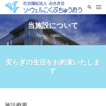
Search:
当施設について
You are here:
Home
当施設につ…
安らぎの生活をお約束いたしま
す
施設概要