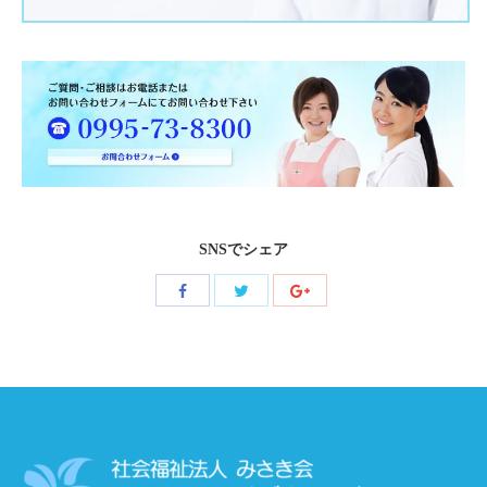
SNSでシェア
Share
Share
Share
with
with
with
Facebook
Twitter
Google+